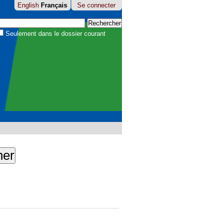
English
Français
Se connecter
hercher par
Seulement dans le dossier courant
echerche
avancée…