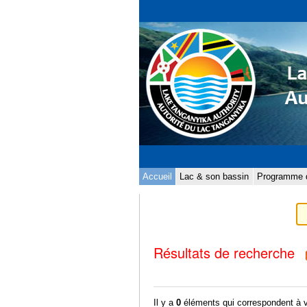
Aller
Outils
au
personnels
contenu.
|
Aller
à
la
navigation
Sections
Accueil
Lac & son bassin
Programme d
Résultats de recherche
Il y a
0
éléments qui correspondent à 