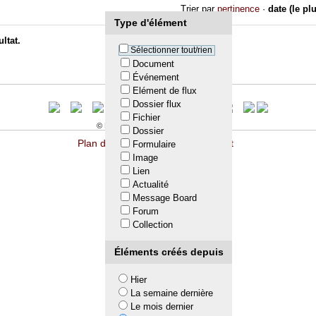
Trier par
pertinence
·
date (le pl
Type d'élément
ltat.
Sélectionner tout/rien
Document
Événement
Elément de flux
Dossier flux
Fichier
© LTA 2009-2011. All rights reserved
Dossier
Plan du site
Accessibilité
Contact
Formulaire
Image
Lien
Actualité
Message Board
Forum
Collection
Éléments créés depuis
Hier
La semaine dernière
Le mois dernier