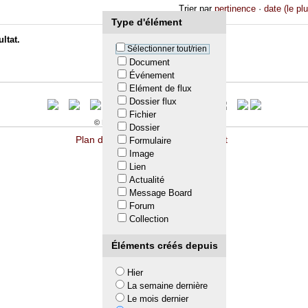
Trier par
pertinence
·
date (le pl
Type d'élément
ltat.
Sélectionner tout/rien
Document
Événement
Elément de flux
Dossier flux
Fichier
© LTA 2009-2011. All rights reserved
Dossier
Plan du site
Accessibilité
Contact
Formulaire
Image
Lien
Actualité
Message Board
Forum
Collection
Éléments créés depuis
Hier
La semaine dernière
Le mois dernier