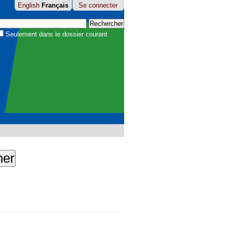
English
Français
Se connecter
hercher par
Seulement dans le dossier courant
echerche
avancée…