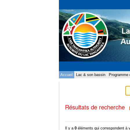
Aller
Outils
au
personnels
contenu.
|
Aller
à
la
navigation
Sections
Accueil
Lac & son bassin
Programme d
Résultats de recherche
Il y a
0
éléments qui correspondent à 