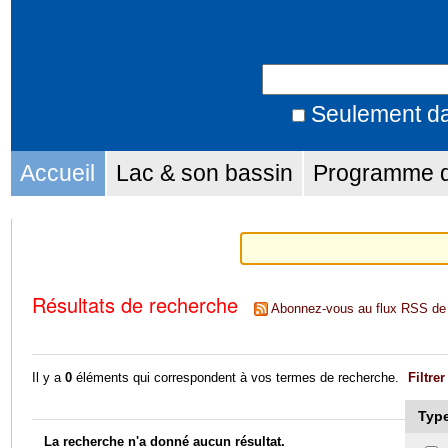
Aller
Outils
au
personnels
Chercher par
contenu.
|
Seulement da
Recherche
Aller
Sections
avancée…
Accueil
Lac & son bassin
Programme d'
à
la
navigation
Résultats de recherche
Abonnez-vous au flux RSS de 
Il y a
0
éléments qui correspondent à vos termes de recherche.
Filtrer
Type
La recherche n'a donné aucun résultat.