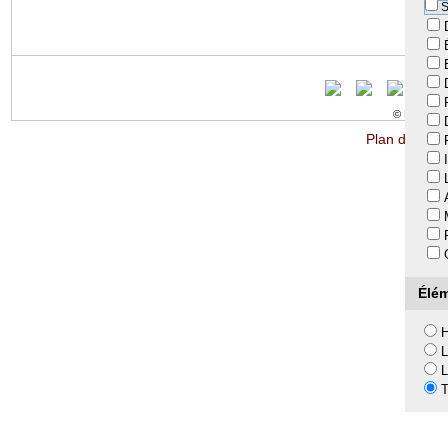
S
© LTA 2009-
Plan du site
Élém
H
L
L
T