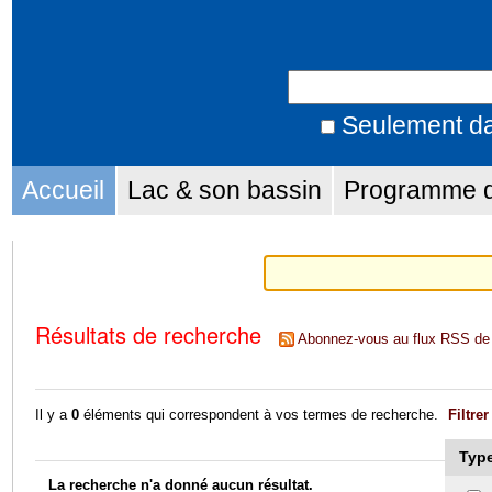
Aller
Outils
au
personnels
Chercher par
contenu.
|
Seulement da
Recherche
Aller
Sections
avancée…
Accueil
Lac & son bassin
Programme d'
à
la
navigation
Résultats de recherche
Abonnez-vous au flux RSS de 
Il y a
0
éléments qui correspondent à vos termes de recherche.
Filtrer
Type
La recherche n'a donné aucun résultat.