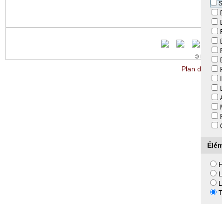
S
© LTA 2009-
Plan du site
Élém
H
L
L
T